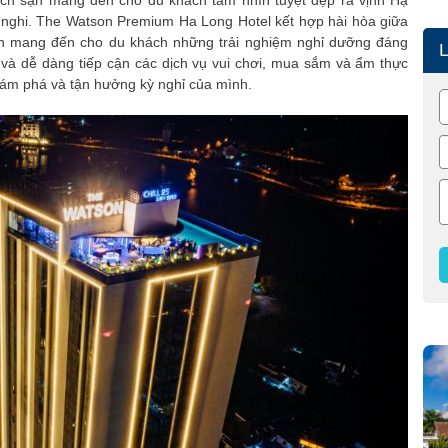
ách sạn mang đến cho du khách tầm nhìn tuyệt đẹp ra vịnh Hạ
n nghi. The Watson Premium Ha Long Hotel kết hợp hài hòa giữa
hẹn mang đến cho du khách những trải nghiệm nghỉ dưỡng đáng
 và dễ dàng tiếp cận các dịch vụ vui chơi, mua sắm và ẩm thực
khám phá và tận hưởng kỳ nghỉ của mình.
mium Ha Long Hotel
 sạn The Waston Hạ Long