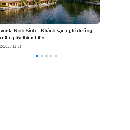
avinda Ninh Bình – Khách sạn nghỉ dưỡng
Minawa Kênh 
 cấp giữa thiên hiên
dưỡng giữa l
02/2025 11:31
25/02/2025 15:46