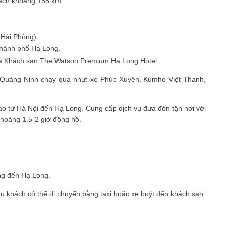
cách khoang 155 km
 Hải Phòng).
 thành phố Hạ Long.
 của Khách sạn The Watson Premium Ha Long Hotel.
- Quảng Ninh chạy qua như: xe Phúc Xuyên, Kumho Việt Thanh,
ao từ Hà Nội đến Hạ Long. Cung cấp dịch vụ đưa đón tận nơi với
khoảng 1.5-2 giờ đồng hồ.
ẳng đến Hạ Long.
u khách có thể di chuyển bằng taxi hoặc xe buýt đến khách sạn.