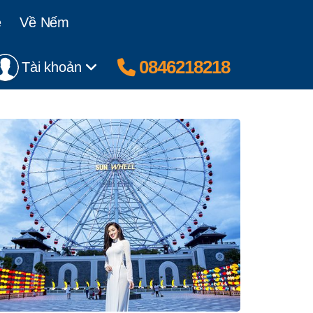
ệ
Về Nếm
0846218218
Tài khoản