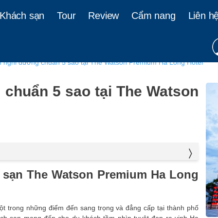
(current)
(current)
Khách sạn
Tour
Review
Cẩm nang
Liên h
m nghỉ dưỡng chuẩn 5 sao tại The Watson Premium Ha Long Hotel
 chuẩn 5 sao tại The Watson
on Premium Ha Long Hotel
ch sạn The Watson Premium Ha Long
he Watson Premium Ha Long Hotel
t trong những điểm đến sang trọng và đẳng cấp tại thành phố
 The Watson Premium Ha Long Hotel