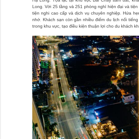
Hạ Long. Tọa lạc tại khu vực Bãi Cháy sầm uất, kh
3.1. Hệ thống phòng nghỉ sang trọng
Long. Với 25 tầng và 251 phòng nghỉ hiện đại và tiệ
3.1.1. Presidential Suite
tiện nghi cao cấp và dịch vụ chuyên nghiệp. Hứa 
3.1.2. The Watson Diamond
nhớ. Khách sạn còn gần nhiều điểm du lịch nổi tiếng
3.1.3. Luxury Suite Double
trong khu vực, tạo điều kiện thuận lợi cho du khách 
3.1.4. Suite Family
3.1.5. Suite Double/Twin
3.1.6. Deluxe Triple
3.1.7. Deluxe Double/Twin
3.2. Dịch vụ ẩm thực đẳng cấp
3.3. Senses Spa
3.4. Gym and Fitness
3.5. Kid Corner
3.6. Dịch vụ hội nghị hội thảo
3.7. Bể bơi vô cực hiện đại và sang trọng
3.8. Lobby Bar
3.9. Sky Bar
3.10. Các dịch vụ khách hàng khác
4. Đánh giá của khách hàng về The Watson Pre
5. Các địa điểm vui chơi ở Hạ Long gần khách
6. Thông tin đặt phòng khách sạn
6.1. Thông tin liên hệ: