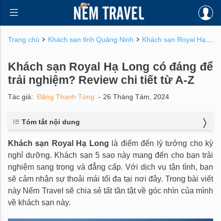
Trang chủ
Khách sạn tỉnh Quảng Ninh
Khách sạn Royal Hạ Long có đáng để trải nghiệm? Review chi tiết từ A-Z
Khách sạn Royal Hạ Long có đáng để
trải nghiệm? Review chi tiết từ A-Z
Tác giả:
Đặng Thanh Tùng
-
26 Tháng Tám, 2024
Tóm tắt nội dung
1. Giới thiệu chung về khách sạn Royal Hạ Long
Khách sạn
Royal Hạ Long
là điểm đến lý tưởng cho kỳ
2. Hệ thống phòng nghỉ sang trọng tại khách sạn Royal
nghỉ dưỡng. Khách sạn 5 sao này mang đến cho bạn trải
Hạ Long
2.1. Phòng khách sạn
nghiệm sang trọng và đẳng cấp. Với dịch vụ tận tình, bạn
2.2. Phòng Villas
sẽ cảm nhận sự thoải mái tối đa tại nơi đây. Trong bài viết
3. Casino – Câu lạc bộ Quốc tế Hoàng Gia
này Nếm Travel sẽ chia sẻ tất tần tật về góc nhìn của mình
3.1. Baccarat
về khách sạn này.
3.2. Roulette
3.3. BlackJack