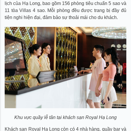
7.5. Series ẩm thực di sản – Bún bề bề
lịch của Hạ Long, bao gồm 156 phòng tiêu chuẩn 5 sao và
7.6. Đại tiệc Buffet di sản
11 tòa Villas 4 sao. Mỗi phòng đều được trang bị đầy đủ
8. Đến khách sạn Royal Hạ Long bằng phương tiện nào
tiện nghi hiện đại, đảm bảo sự thoải mái cho du khách.
để thuận tiện nhất ?
8.1. Bằng xe khách
8.2. Bằng ô tô cá nhân
8.3. Bằng xe máy cá nhân
9. Thông tin đặt phòng khách sạn
9.1. Thông tin liên hệ:
Khu vực quầy lễ tân tại khách sạn Royal Hạ Long
Khách sạn Royal Hạ Long còn có 4 nhà hàng, quầy bar và