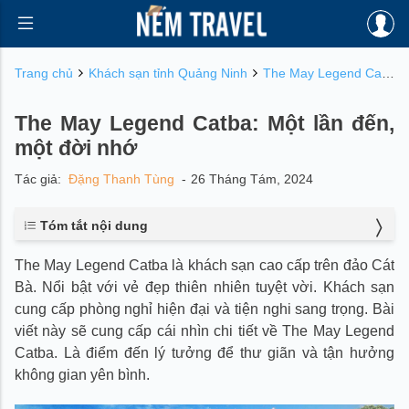
Trang chủ
Khách sạn tỉnh Quảng Ninh
The May Legend Catba: Một lần đến, một đời nhớ
The May Legend Catba: Một lần đến,
một đời nhớ
Tác giả:
Đặng Thanh Tùng
-
26 Tháng Tám, 2024
Tóm tắt nội dung
1. Giới thiệu chung về khách sạn The May Legend Catba
The May Legend Catba là khách sạn cao cấp trên đảo Cát
2. Hệ thống phòng nghỉ đa dạng tại The May Legend
Bà. Nổi bật với vẻ đẹp thiên nhiên tuyệt vời. Khách sạn
Catba
2.1. Phòng Superior Ocean View
cung cấp phòng nghỉ hiện đại và tiện nghi sang trọng. Bài
2.2. Phòng Superior Twin Suite Mountain View
viết này sẽ cung cấp cái nhìn chi tiết về The May Legend
2.3. Phòng Superior Queen Suite Mountain View & Ocean View
Catba. Là điểm đến lý tưởng để thư giãn và tận hưởng
2.4. Phòng Deluxe Suite
không gian yên bình.
2.5. Phòng Deluxe Suite Ocean & Garden View
2.6. Phòng tổng thống