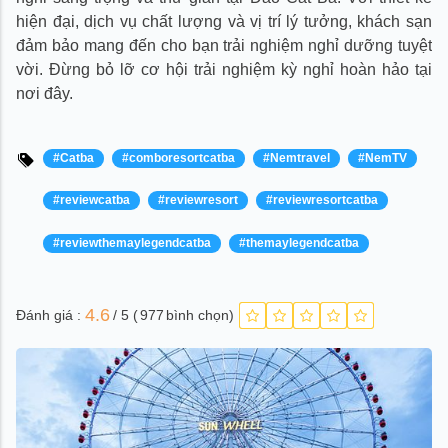
hiện đại, dịch vụ chất lượng và vị trí lý tưởng, khách sạn
đảm bảo mang đến cho bạn trải nghiệm nghỉ dưỡng tuyệt
vời. Đừng bỏ lỡ cơ hội trải nghiệm kỳ nghỉ hoàn hảo tại
nơi đây.
#Catba
#comboresortcatba
#Nemtravel
#NemTV
#reviewcatba
#reviewresort
#reviewresortcatba
#reviewthemaylegendcatba
#themaylegendcatba
4.6
Đánh giá :
/ 5 (
977
bình chọn)