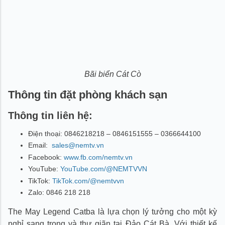
Bãi biển Cát Cò
Thông tin đặt phòng khách sạn
Thông tin liên hệ:
Điện thoại: 0846218218 – 0846151555 – 0366644100
Email:
sales@nemtv.vn
Facebook:
www.fb.com/nemtv.vn
YouTube:
YouTube.com/@NEMTVVN
TikTok:
TikTok.com/@nemtvvn
Zalo: 0846 218 218
The May Legend Catba là lựa chọn lý tưởng cho một kỳ
nghỉ sang trọng và thư giãn tại Đảo Cát Bà. Với thiết kế