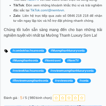
TikTok
: Đón xem những khoảnh khắc thú vị và trải nghiệm
đặc sắc tại
TikTok.com/@nemtvvn
.
Zalo
: Liên hệ trực tiếp qua zalo số 0846 218 218 để nhận
tư vấn ngay lập tức và hỗ trợ đặt phòng nhanh chóng.
Chúng tôi luôn sẵn sàng mang đến cho bạn những trải
nghiệm tuyệt vời nhất tại Mường Thanh Luxury Sơn La!
#combokhachsansonla
#Muongthanhluxurysonla
#Muongthanhsonla
#Nemtravel
#NemTV
#reviewkhachsansonla
#reviewmuongthanhluxurysonla
#Reviewmuongthanhsonla
#reviewsonla
#sonla
5
Đánh giá :
/ 5 (
980
bình chọn)