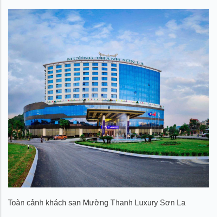
4. Dịch vụ hội nghị và sự kiện
5. Tiện nghi giải trí và thư giãn
6. Các tiện nghi dịch vụ khác
6.1. Tiện nghi phòng
6.2. Tiện nghi chung
6.3. Dịch vụ và tiện ích khác:
7. Chính sách và thông tin của khách sạn
8. Các địa điểm tham quan du lịch gần khách sạn
9. Thông tin đặt phòng
Toàn cảnh khách sạn Mường Thanh Luxury Sơn La