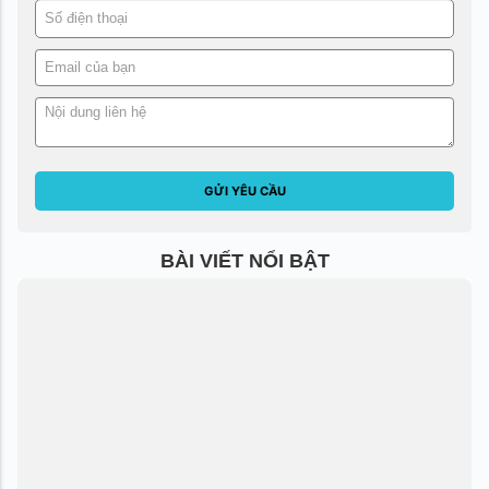
GỬI YÊU CẦU
BÀI VIẾT NỔI BẬT