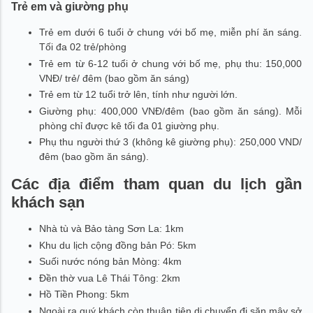
Trẻ em và giường phụ
Trẻ em dưới 6 tuổi ở chung với bố mẹ, miễn phí ăn sáng.
Tối đa 02 trẻ/phòng
Trẻ em từ 6-12 tuổi ở chung với bố mẹ, phụ thu: 150,000
VNĐ/ trẻ/ đêm (bao gồm ăn sáng)
Trẻ em từ 12 tuổi trở lên, tính như người lớn.
Giường phụ: 400,000 VNĐ/đêm (bao gồm ăn sáng). Mỗi
phòng chỉ được kê tối đa 01 giường phụ.
Phụ thu người thứ 3 (không kê giường phụ): 250,000 VND/
đêm (bao gồm ăn sáng).
Các địa điểm tham quan du lịch gần
khách sạn
Nhà tù và Bảo tàng Sơn La: 1km
Khu du lịch cộng đồng bản Pó: 5km
Suối nước nóng bản Mòng: 4km
Đền thờ vua Lê Thái Tông: 2km
Hồ Tiền Phong: 5km
Ngoài ra quý khách còn thuận tiện di chuyển đi săn mây sở