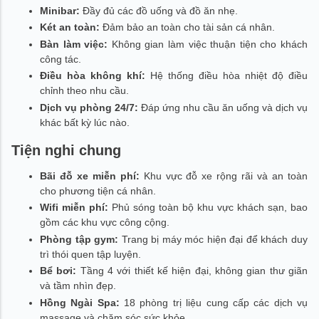
Minibar:
Đầy đủ các đồ uống và đồ ăn nhẹ.
Két an toàn:
Đảm bảo an toàn cho tài sản cá nhân.
Bàn làm việc:
Không gian làm việc thuận tiện cho khách
công tác.
Điều hòa không khí:
Hệ thống điều hòa nhiệt độ điều
chỉnh theo nhu cầu.
Dịch vụ phòng 24/7:
Đáp ứng nhu cầu ăn uống và dịch vụ
khác bất kỳ lúc nào.
Tiện nghi chung
Bãi đỗ xe miễn phí:
Khu vực đỗ xe rộng rãi và an toàn
cho phương tiện cá nhân.
Wifi miễn phí:
Phủ sóng toàn bộ khu vực khách sạn, bao
gồm các khu vực công cộng.
Phòng tập gym:
Trang bị máy móc hiện đại để khách duy
trì thói quen tập luyện.
Bể bơi:
Tầng 4 với thiết kế hiện đại, không gian thư giãn
và tầm nhìn đẹp.
Hồng Ngài Spa:
18 phòng trị liệu cung cấp các dịch vụ
massage và chăm sóc sức khỏe.