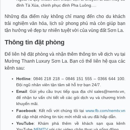
đỉnh Tà Xùa, chinh phục đỉnh Pha Luông….
Những địa điểm này không chỉ mang đến cho du khách
trải nghiệm văn hóa, lịch sử phong phú mà còn giúp bạn
tận hưởng vẻ đẹp tự nhiên tuyệt vời của vùng đất Sơn La.
Thông tin đặt phòng
Để liên hệ đặt phòng và nhận thêm thông tin về dịch vụ tại
Mường Thanh Luxury Sơn La. Bạn có thể liên hệ qua các
kênh sau:
Hotline
: 0846 218 218 – 0846 151 555 – 0366 644 100.
Đội ngũ nhân viên tận tâm sẽ hỗ trợ bạn 24/7.
Email
: Gửi yêu cầu trực tiếp qua địa chỉ sales@nemtv.vn,
để nhận tư vấn chi tiết về các gói dịch vụ và chương trình
khuyến mãi.
Facebook
: Kết nối với chúng tôi tại
www.fb.com/nemtv.vn
để cập nhật những tin tức mới nhất và ưu đãi hấp dẫn.
YouTube
: Khám phá thêm về khách sạn qua kênh
YouTube
NEMTV
với các video chân thực và sống động.