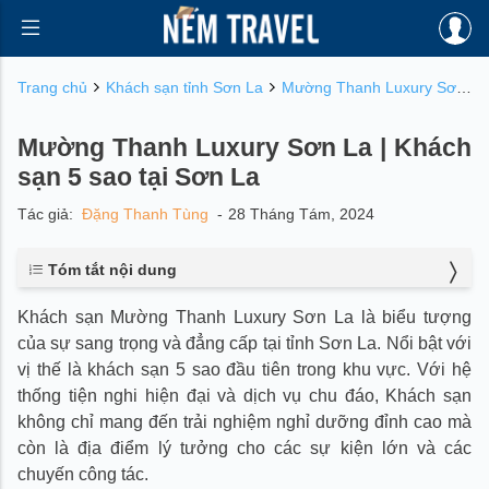
Trang chủ
Khách sạn tỉnh Sơn La
Mường Thanh Luxury Sơn La | Khách sạn 5 sao tại Sơn La
Mường Thanh Luxury Sơn La | Khách
sạn 5 sao tại Sơn La
Tác giả:
Đặng Thanh Tùng
-
28 Tháng Tám, 2024
Tóm tắt nội dung
1. Vị trí và thiết kế của khách sạn Mường Thanh Luxury
Khách sạn Mường Thanh Luxury Sơn La là biểu tượng
Sơn La
của sự sang trọng và đẳng cấp tại tỉnh Sơn La. Nổi bật với
2. Hệ thống phòng nghỉ sang trọng
2.1. Phòng Deluxe (Twin, King, Triple)
vị thế là khách sạn 5 sao đầu tiên trong khu vực. Với hệ
2.2. Executive Suite
thống tiện nghi hiện đại và dịch vụ chu đáo, Khách sạn
2.3. Royal Suite
không chỉ mang đến trải nghiệm nghỉ dưỡng đỉnh cao mà
2.4. Presidential Suite
còn là địa điểm lý tưởng cho các sự kiện lớn và các
3. Ẩm thực đa dạng ở khách sạn Mường Thanh Luxury
chuyến công tác.
Sơn La