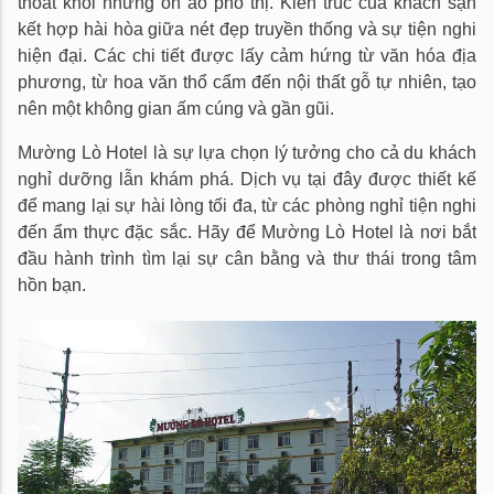
thoát khỏi những ồn ào phố thị. Kiến trúc của khách sạn
4. Liên hệ cho chúng tôi qua các cổng thông tin sau
kết hợp hài hòa giữa nét đẹp truyền thống và sự tiện nghi
hiện đại. Các chi tiết được lấy cảm hứng từ văn hóa địa
phương, từ hoa văn thổ cẩm đến nội thất gỗ tự nhiên, tạo
nên một không gian ấm cúng và gần gũi.
Mường Lò Hotel là sự lựa chọn lý tưởng cho cả du khách
nghỉ dưỡng lẫn khám phá. Dịch vụ tại đây được thiết kế
để mang lại sự hài lòng tối đa, từ các phòng nghỉ tiện nghi
đến ẩm thực đặc sắc. Hãy để Mường Lò Hotel là nơi bắt
đầu hành trình tìm lại sự cân bằng và thư thái trong tâm
hồn bạn.