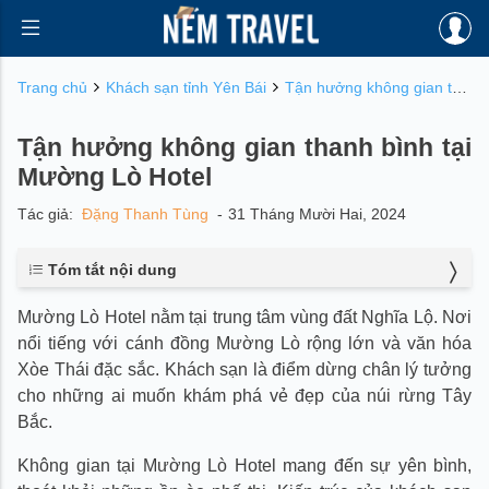
Trang chủ
Khách sạn tỉnh Yên Bái
Tận hưởng không gian thanh bình tại Mường Lò Hotel
Tận hưởng không gian thanh bình tại
Mường Lò Hotel
Tác giả:
Đặng Thanh Tùng
-
31 Tháng Mười Hai, 2024
Tóm tắt nội dung
1. Các hạng phòng nghỉ tại Mường Lò Hotel
Mường Lò Hotel nằm tại trung tâm vùng đất Nghĩa Lộ. Nơi
1.1. Phòng tiêu chuẩn (Standard Room)
nổi tiếng với cánh đồng Mường Lò rộng lớn và văn hóa
1.2. Phòng cao cấp (Deluxe Room)
1.3. Phòng Suite
Xòe Thái đặc sắc. Khách sạn là điểm dừng chân lý tưởng
2. Trải nghiệm các loại dịch vụ tại Mường Lò Hotel
cho những ai muốn khám phá vẻ đẹp của núi rừng Tây
2.1. Ẩm thực địa phương độc đáo tại nơi đây
Bắc.
3. Mường Lò Hotel – Điểm đến của sự yên bình
3.1. Không gian tĩnh lặng giữa lòng thiên nhiên
Không gian tại Mường Lò Hotel mang đến sự yên bình,
3.2. Sự chăm sóc tận tâm từ đội ngũ nhân viên