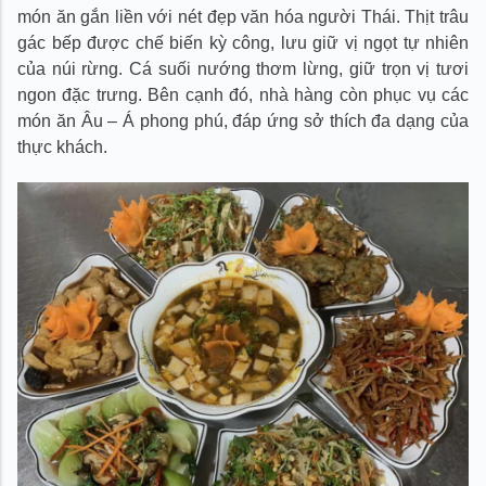
món ăn gắn liền với nét đẹp văn hóa người Thái. Thịt trâu
gác bếp được chế biến kỳ công, lưu giữ vị ngọt tự nhiên
của núi rừng. Cá suối nướng thơm lừng, giữ trọn vị tươi
ngon đặc trưng. Bên cạnh đó, nhà hàng còn phục vụ các
món ăn Âu – Á phong phú, đáp ứng sở thích đa dạng của
thực khách.