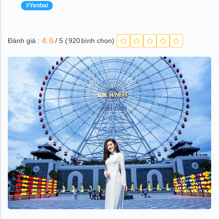
#Yenbai
4.6
Đánh giá :
/ 5 (
920
bình chọn)