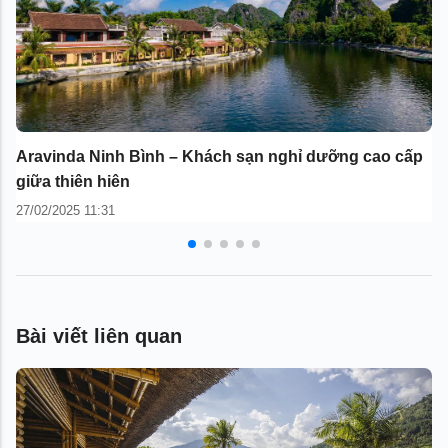
Aravinda Ninh Bình – Khách sạn nghỉ dưỡng cao cấp
M
giữa thiên hiên
g
27/02/2025 11:31
25
Bài viết liên quan