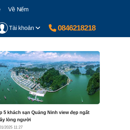
ệ
Về Nếm
0846218218
Tài khoản
p 5 khách sạn Quảng Ninh view đẹp ngất
ây lòng người
01/2025 11:27