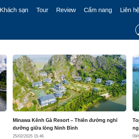
(current)
(current)
Khách sạn
Tour
Review
Cẩm nang
Liên h
Minawa Kênh Gà Resort – Thiên đường nghỉ
To
dưỡng giữa lòng Ninh Bình
ng
25/02/2025 15:46
09/