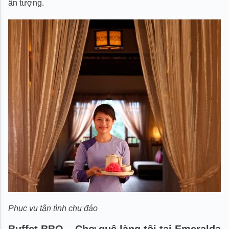
ấn tượng.
Phục vụ tận tình chu đáo
Buffet BBQ – Chợ quê làng tôi tại Emeralda