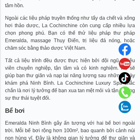
tâm hồn.
Ngoài các liệu pháp truyền thống như tẩy da chết và xông
hơi thảo dược, La Cochinchine còn cung cấp nhiều lựa
chọn phong phú. Bạn có thể thử liệu pháp thư pháp
Emeralda, massage Thụy Điển, trị liệu đá nóng, hoặc
chăm sóc bằng thảo dược Việt Nam.
Tất cả liệu trình đều được thực hiện bởi đội ngũ trị liệu
viên chuyên nghiệp, tận tâm và có kinh nghiệm. Họ sẽ
giúp bạn thư giãn và nạp lại năng lượng sau những ngày
khám phá Ninh Bình. La Cochinchine Luxury Spa chắc
chắn là nơi lý tưởng để bạn xua tan mệt mỏi và tận hưởng
sự thư thái tuyệt đối.
Bể bơi
Emeralda Ninh Bình gây ấn tượng với hai bể bơi ngoài
trời. Mỗi bể bơi rộng hơn 100m², bao quanh bởi cảnh núi
non hùng vĩ. Đây là không gian lý tưởng để thư giãn và