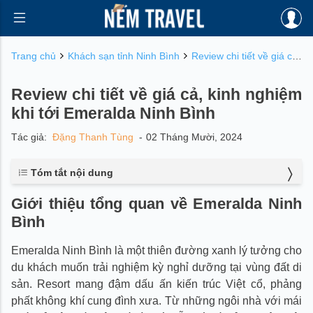
Trang chủ
Khách sạn tỉnh Ninh Bình
Review chi tiết về giá cả, kinh nghiệm khi tới Emeralda Ninh Bình
Review chi tiết về giá cả, kinh nghiệm
khi tới Emeralda Ninh Bình
Tác giả:
Đặng Thanh Tùng
-
02 Tháng Mười, 2024
Tóm tắt nội dung
1. Giới thiệu tổng quan về Emeralda Ninh Bình
Giới thiệu tổng quan về Emeralda Ninh
2. Vị trí và hướng dẫn di chuyển đến Emeralda Ninh Bình
Bình
2.1. Di chuyển bằng ô tô hoặc xe máy tự lái của gia đình hoặc
thuê xe
Emeralda Ninh Bình là một thiên đường xanh lý tưởng cho
2.2. Di chuyển bằng taxi
2.3. Di chuyển bằng xe khách
du khách muốn trải nghiệm kỳ nghỉ dưỡng tại vùng đất di
3. Phong cách thiết kế của Emeralda Ninh Bình
sản. Resort mang đậm dấu ấn kiến trúc Việt cổ, phảng
4. Giới thiệu về các loại hình villa, biệt thự tại Emeralda
phất không khí cung đình xưa. Từ những ngôi nhà với mái
Ninh Bình