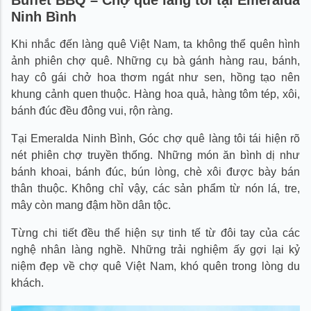
Ninh Bình
Khi nhắc đến làng quê Việt Nam, ta không thể quên hình
ảnh phiên chợ quê. Những cụ bà gánh hàng rau, bánh,
hay cô gái chở hoa thơm ngát như sen, hồng tạo nên
khung cảnh quen thuộc. Hàng hoa quả, hàng tôm tép, xôi,
bánh đúc đều đông vui, rộn ràng.
Tại Emeralda Ninh Bình, Góc chợ quê làng tôi tái hiện rõ
nét phiên chợ truyền thống. Những món ăn bình dị như
bánh khoai, bánh đúc, bún lòng, chè xôi được bày bán
thân thuộc. Không chỉ vậy, các sản phẩm từ nón lá, tre,
mây còn mang đậm hồn dân tộc.
Từng chi tiết đều thể hiện sự tinh tế từ đôi tay của các
nghệ nhân làng nghề. Những trải nghiệm ấy gợi lại kỷ
niệm đẹp về chợ quê Việt Nam, khó quên trong lòng du
khách.