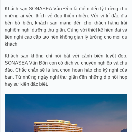
5.2. Phòng meeting 1
Khách sạn SONASEA Vân Đồn là điểm đến lý tưởng cho
5.3. Phòng meeting 2
5.4. Tiệc cưới & sự kiện ngoài trời
những ai yêu thích vẻ đẹp thiên nhiên. Với vị trí đắc địa
6. Thông tin đặt phòng khách sạn
bên bờ biển, khách sạn mang đến cho khách hàng trải
6.1. Thông tin liên hệ:
nghiệm nghỉ dưỡng thư giãn. Cùng với thiết kế hiện đại và
tiện nghi cao cấp tạo nên không gian lý tưởng cho mọi du
khách.
Khách sạn không chỉ nổi bật với cảnh biển tuyệt đẹp.
SONASEA Vân Đồn còn có dịch vụ chuyên nghiệp và chu
đáo. Chắc chắn sẽ là lựa chọn hoàn hảo cho kỳ nghỉ của
bạn. Từ những ngày nghỉ thư giãn đến những dịp hội họp
hay sự kiện đặc biệt.