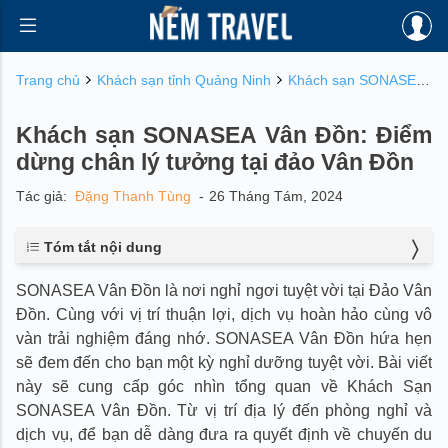
Trang chủ
Khách sạn tỉnh Quảng Ninh
Khách sạn SONASEA Vân Đồn: Điểm dừng chân lý tưởng tại đảo Vân Đồn
Khách sạn SONASEA Vân Đồn: Điểm
dừng chân lý tưởng tại đảo Vân Đồn
Tác giả:
Đặng Thanh Tùng
-
26 Tháng Tám, 2024
Tóm tắt nội dung
1. Giới thiệu chung về khách sạn SONASEA Vân Đồn
SONASEA Vân Đồn là nơi nghỉ ngơi tuyệt vời tại Đảo Vân
2. Hệ thống phòng của khách sạn SONASEA Vân Đồn
Đồn. Cùng với vị trí thuận lợi, dịch vụ hoàn hảo cùng vô
2.1. Phòng Rooms
2.1.1. Premium Sea View
vàn trải nghiệm đáng nhớ. SONASEA Vân Đồn hứa hẹn
2.1.2. SONASEA Premium
sẽ đem đến cho bạn một kỳ nghỉ dưỡng tuyệt vời. Bài viết
2.2. Phòng Suites
này sẽ cung cấp góc nhìn tổng quan về Khách Sạn
2.2.1. Executive Suite Sea View
SONASEA Vân Đồn. Từ vị trí địa lý đến phòng nghỉ và
2.2.2. Family Suite Sea View
dịch vụ, để bạn dễ dàng đưa ra quyết định về chuyến du
2.2.3. Presidential Suite